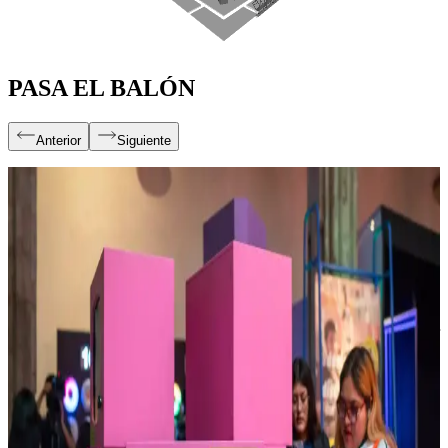
PASA EL BALÓN
Anterior
Siguiente
El futbol femenil vs el futbol varonil: Descubre la historia, los retos
y barreras que han enfrentado a lo largo de los años.
Conoce las butacas originales del legendario Estadio Azteca y las
historias que se han vivido desde sus gradas.
La cascarita también puede ser a escala. ¡Demuestra tus habilidades
para el futbolito!
Pon a prueba tu mente y concentración para mover la pelota y anotar
antes que tu contrincante. ¡Duelo de mentes!
Mide tu velocidad de reacción y descubre qué tan rápidos son tus
reflejos.
Enciende la tribuna con tu propia narración y dale un toque único a