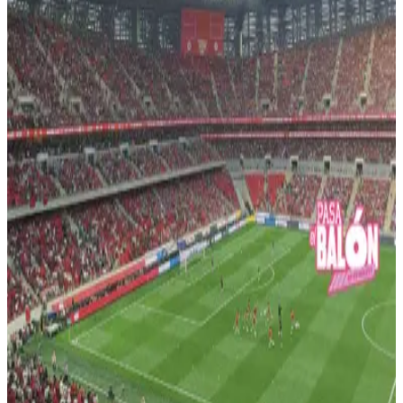
Ver video
tiktok
El fútbol mueve mucho más que un balón
Pasa el balón en un minuto
Ver video
tiktok
Las grandes cosas no se logran solos
Pasa el balón en un minuto
Ver video
tiktok
El fútbol mueve mucho más que un balón
Pasa el balón en un minuto
Ver video