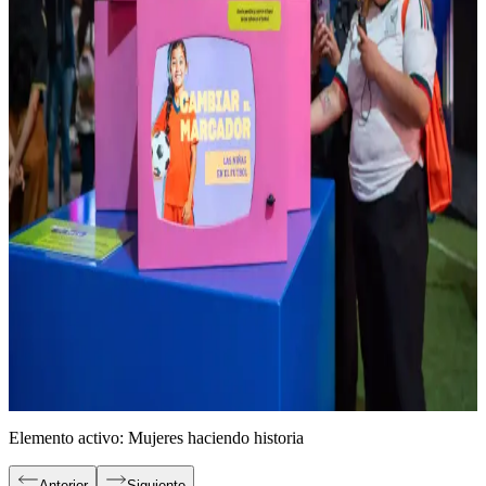
cada jugada. ¡Presume tu talento!
Desde Acapulco para el mundo entero: Echa un vistazo a nuestra
colección de uniformes de Jorge Campos y jerseys históricos.
Recorre la historia del fútbol a través de camisetas que marcaron
distintas épocas.
Juega, crea y comparte con actividades para explorar el fútbol desde
nuevas perspectivas.
Pon a prueba tus habilidades de arbitraje y decide si la jugada fue
legal o no. ¡Aquí tú eres el VAR!
Conoce a las personas y profesiones que hacen posible el fútbol
dentro y fuera de la cancha.
Descubre cómo el diseño y la tecnología dan forma a la camiseta de
fútbol.
Cambia tu mirada y descubre las formas en las que también se pasa
el balón de manera incluyente. ¡Nadie debe estar fuera de foco!
Elemento activo: Mujeres haciendo historia
Anterior
Siguiente